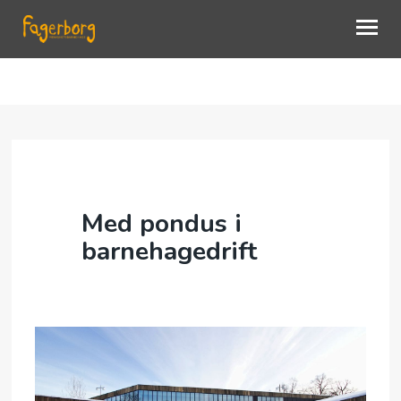
AVDELINGER
OM BARNEHAGEN
MENIGHETEN
Med pondus i
SØKE PLASS
barnehagedrift